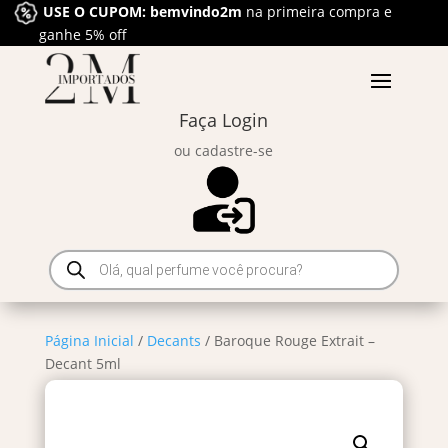
USE O CUPOM: bemvindo2m
na primeira compra e
ganhe 5% off
Faça Login
ou cadastre-se
Pesquisar
produtos
Página Inicial
/
Decants
/ Baroque Rouge Extrait –
Decant 5ml