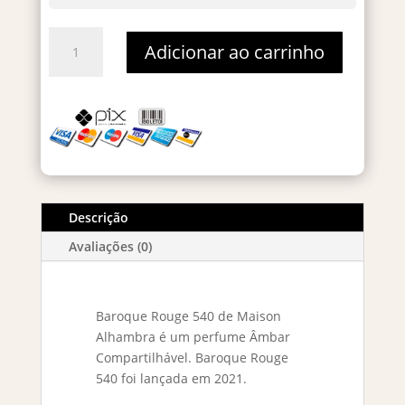
Baroque
Adicionar ao carrinho
Rouge
Eau
De
Parfum
–
Decant
2ml
quantidade
Descrição
Avaliações (0)
Baroque Rouge 540 de Maison
Alhambra é um perfume Âmbar
Compartilhável. Baroque Rouge
540 foi lançada em 2021.