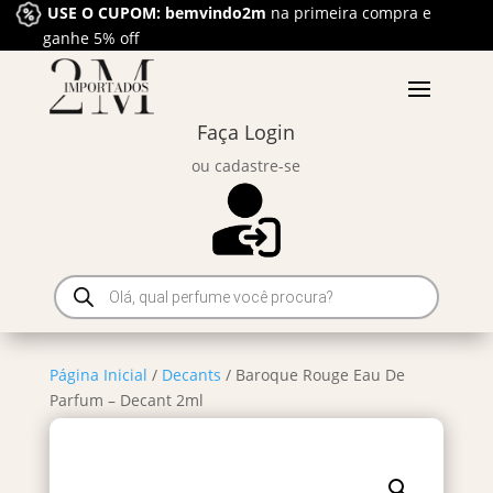
USE O CUPOM: bemvindo2m
na primeira compra e
ganhe 5% off
Faça Login
ou cadastre-se
Pesquisar
produtos
Página Inicial
/
Decants
/ Baroque Rouge Eau De
Parfum – Decant 2ml