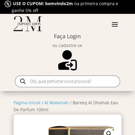
USE O CUPOM: bemvindo2m
na primeira compra e
ganhe 5% off
Faça Login
ou cadastre-se
Pesquisar
produtos
Página Inicial
/
Al Wataniah
/ Bareeq Al Dhahab Eau
De Parfum 100ml