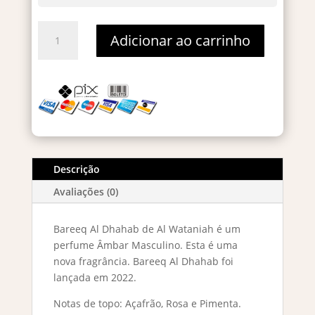
Bareeq
Adicionar ao carrinho
Al
Dhahab
Eau
De
Parfum
100ml
quantidade
Descrição
Avaliações (0)
Bareeq Al Dhahab de Al Wataniah é um
perfume Âmbar Masculino. Esta é uma
nova fragrância. Bareeq Al Dhahab foi
lançada em 2022.
Notas de topo: Açafrão, Rosa e Pimenta.