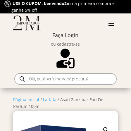
USE O CUPOM: bemvindo2m
na primeira compra e
ganhe 5% off
Faça Login
ou cadastre-se
Pesquisar
produtos
Página Inicial
/
Lattafa
/ Asad Zanzibar Eau De
Parfum 100ml