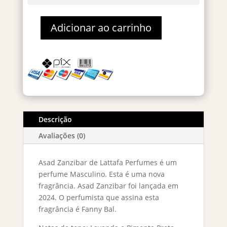
Adicionar ao carrinho
Asad
Zanzibar
Eau
De
Parfum
100ml
quantidade
Descrição
Avaliações (0)
Asad Zanzibar de Lattafa Perfumes é um
perfume Masculino. Esta é uma nova
fragrância. Asad Zanzibar foi lançada em
2024. O perfumista que assina esta
fragrância é Fanny Bal.