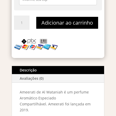
Ameerati Al
Adicionar ao carrinho
Wataniah Eau
De
Parfum
100ml
quantidade
Descrição
Avaliações (0)
Ameerati de Al Wataniah é um perfume
Aromático Especiado
Compartilhável. Ameerati foi lançada em
2019.