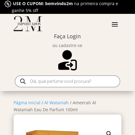
USE O CUPOM: bemvindo2m
na primeira compra e
ganhe 5% off
Faça Login
ou cadastre-se
Pesquisar
produtos
Página Inicial
/
Al Wataniah
/ Ameerati Al
Wataniah Eau De Parfum 100ml