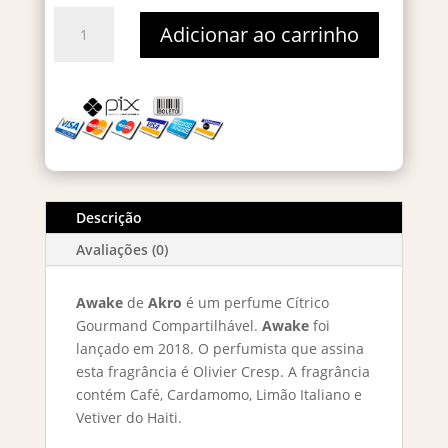
Akro
Adicionar ao carrinho
Awake
Eau
De
Parfum
-
Decant
5ml
quantidade
Descrição
Avaliações (0)
Awake
de
Akro
é um perfume Cítrico
Gourmand Compartilhável.
Awake
foi
lançado em 2018. O perfumista que assina
esta fragrância é Olivier Cresp. A fragrância
contém Café, Cardamomo, Limão Italiano e
Vetiver do Haiti.