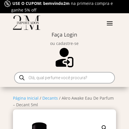
USE O CUPOM: bemvindo2m
na primeira compra e
ganhe 5% off
Faça Login
ou cadastre-se
Pesquisar
produtos
Página Inicial
/
Decants
/ Akro Awake Eau De Parfum
– Decant 5ml