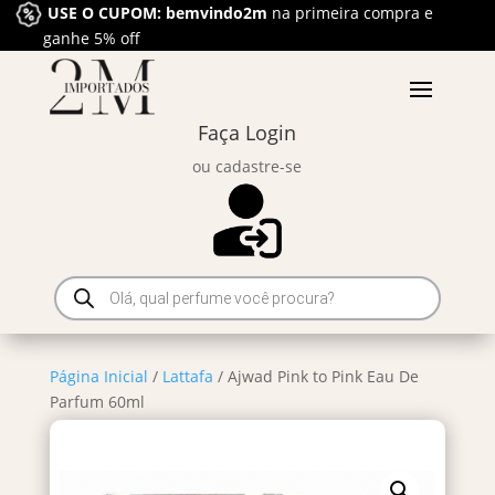
USE O CUPOM: bemvindo2m
na primeira compra e
ganhe 5% off
Faça Login
ou cadastre-se
Pesquisar
produtos
Página Inicial
/
Lattafa
/ Ajwad Pink to Pink Eau De
Parfum 60ml