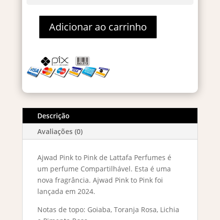
Adicionar ao carrinho
Ajwad
Pink
to
Pink Eau
De
Parfum
60ml
quantidade
Descrição
Avaliações (0)
Ajwad Pink to Pink de Lattafa Perfumes é
um perfume Compartilhável. Esta é uma
nova fragrância. Ajwad Pink to Pink foi
lançada em 2024.
Notas de topo: Goiaba, Toranja Rosa, Lichia