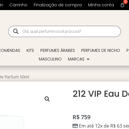
in
Carrinho
Finalização de compra
Minha conta
Pesquisar
produtos
COMENDAS
KITS
PERFUMES ÁRABES
PERFUMES DE NICHO
P
MASCULINO
MARCAS
 De Parfum 50ml
212 VIP Eau 
R$
759
Em até 12x de
R$
63
se