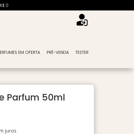
R$
0
ERFUMES EM OFERTA
PRÉ-VENDA
TESTER
De Parfum 50ml
m juros