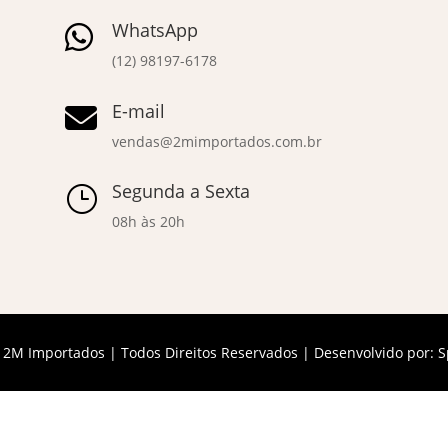
WhatsApp

(12) 98197-6178
E-mail

vendas@2mimportados.com.br
Segunda a Sexta
}
08h às 20h
 2M Importados | Todos Direitos Reservados | Desenvolvido por:
S