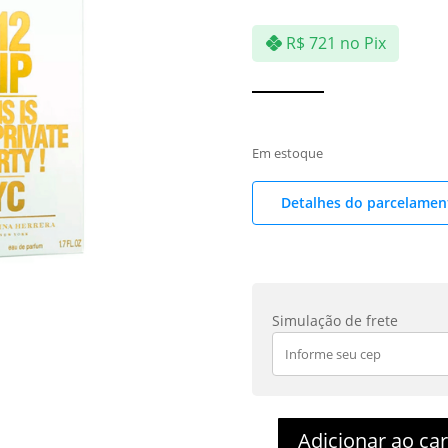
R$
721
no Pix
Em estoque
Detalhes do parcelamen
Simulação de frete
Adicionar ao ca