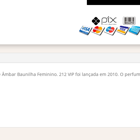
212
VIP
Eau
De
Parfum
50ml
quantidade
 Âmbar Baunilha Feminino. 212 VIP foi lançada em 2010. O perfumi