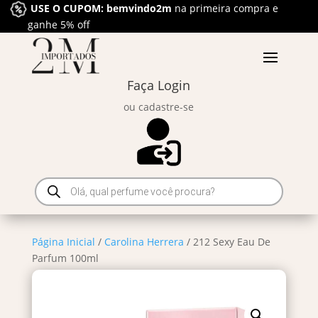
USE O CUPOM: bemvindo2m
na primeira compra e
ganhe 5% off
Faça Login
ou cadastre-se
Pesquisar
produtos
Página Inicial
/
Carolina Herrera
/ 212 Sexy Eau De
Parfum 100ml